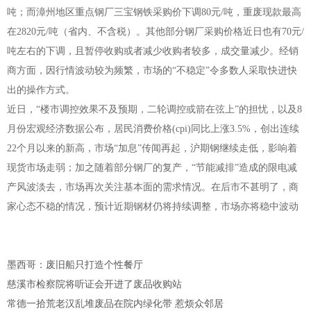
吨；而漳州地区重点钢厂三宝钢铁采购价下调80元/吨，重废现款最高
在2820元/吨（省内、不含税）。其他部分钢厂采购价格近日也有70元/
吨左右的下调，且暂停收购或者减少收购者较多，成交量减少。经销
商方面，因行情波动较为频繁，市场的“不稳定”令多数人采取快进快
出的操作方式。
近日，“楼市调控效果不及预期，二轮调控或箭在弦上”的担忧，以及8
月份宏观经济数据公布，居民消费价格(cpi)同比上涨3.5%，创出连续
22个月以来的新高，市场“加息”传闻再起，沪期钢继续走低，影响着
现货市场走弱；加之随着部分钢厂的复产，“节能减排”造成的限电减
产风波淡去，市场再次关注基本面的需求情况。在后市不甚明了，商
家心态不稳的情况，预计近期钢材仍将持续调整，市场亦将稳中波动
墨西哥：废旧船只打造个性餐厅
慈溪市检察院将听证会开进了废品收购站
常德一拾荒老汉乱堆废品在院内绿化带 惹烦众邻居