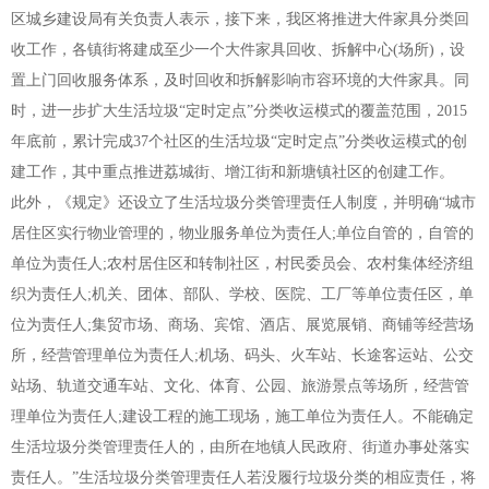
区城乡建设局有关负责人表示，接下来，我区将推进大件家具分类回
收工作，各镇街将建成至少一个大件家具回收、拆解中心(场所)，设
置上门回收服务体系，及时回收和拆解影响市容环境的大件家具。同
时，进一步扩大生活垃圾“定时定点”分类收运模式的覆盖范围，2015
年底前，累计完成37个社区的生活垃圾“定时定点”分类收运模式的创
建工作，其中重点推进荔城街、增江街和新塘镇社区的创建工作。
此外，《规定》还设立了生活垃圾分类管理责任人制度，并明确“城市
居住区实行物业管理的，物业服务单位为责任人;单位自管的，自管的
单位为责任人;农村居住区和转制社区，村民委员会、农村集体经济组
织为责任人;机关、团体、部队、学校、医院、工厂等单位责任区，单
位为责任人;集贸市场、商场、宾馆、酒店、展览展销、商铺等经营场
所，经营管理单位为责任人;机场、码头、火车站、长途客运站、公交
站场、轨道交通车站、文化、体育、公园、旅游景点等场所，经营管
理单位为责任人;建设工程的施工现场，施工单位为责任人。不能确定
生活垃圾分类管理责任人的，由所在地镇人民政府、街道办事处落实
责任人。”生活垃圾分类管理责任人若没履行垃圾分类的相应责任，将